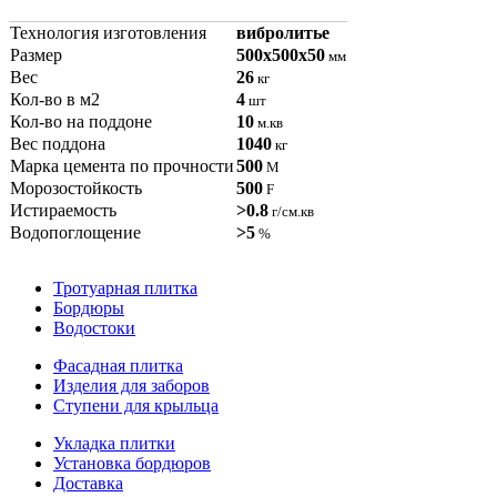
Технология изготовления
вибролитье
Размер
500x500x50
мм
Вес
26
кг
Кол-во в м2
4
шт
Кол-во на поддоне
10
м.кв
Вес поддона
1040
кг
Марка цемента по прочности
500
М
Морозостойкость
500
F
Истираемость
>0.8
г/см.кв
Водопоглощение
>5
%
Тротуарная плитка
Бордюры
Водостоки
Фасадная плитка
Изделия для заборов
Ступени для крыльца
Укладка плитки
Установка бордюров
Доставка